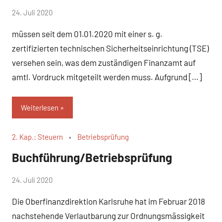
von
24. Juli 2020
Gerhard
müssen seit dem 01.01.2020 mit einer s. g.
Doll
zertifizierten technischen Sicherheitseinrichtung (TSE)
versehen sein, was dem zuständigen Finanzamt auf
amtl. Vordruck mitgeteilt werden muss. Aufgrund […]
Weiterlesen
2. Kap.: Steuern
Betriebsprüfung
Buchführung/Betriebsprüfung
von
24. Juli 2020
Keine
Gerhard
Kommentare
Die Oberfinanzdirektion Karlsruhe hat im Februar 2018
Doll
nachstehende Verlautbarung zur Ordnungsmässigkeit